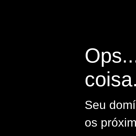
Ops..
coisa.
Seu domín
os próxim